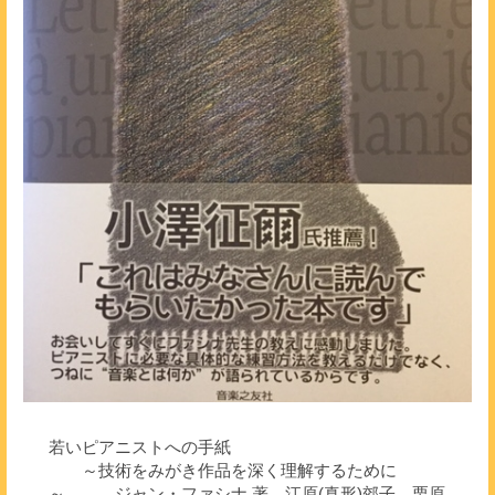
若いピアニストへの手紙
～技術をみがき作品を深く理解するために
～ ジャン・ファシナ 著 江原(真形)郊子、栗原