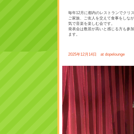
毎年12月に都内のレストランでクリ
ご家族、ご友人を交えて食事をしな
気で音楽を楽しむ会です。
発表会は敷居が高いと感じる方も参
ます。
2025年12月14日 at dopelounge