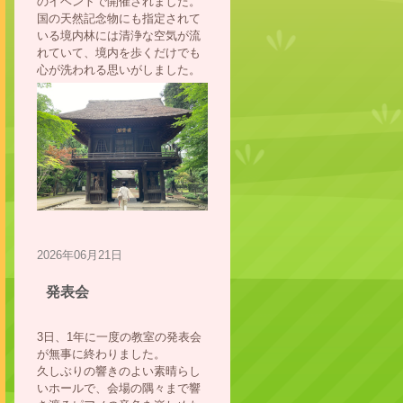
のイベントで開催されました。
国の天然記念物にも指定されて
いる境内林には清浄な空気が流
れていて、境内を歩くだけでも
心が洗われる思いがしました。
2026年06月21日
発表会
3日、1年に一度の教室の発表会
が無事に終わりました。
久しぶりの響きのよい素晴らし
いホールで、会場の隅々まで響