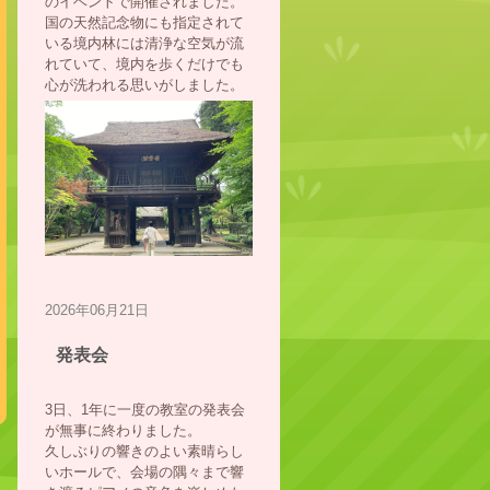
のイベントで開催されました。
国の天然記念物にも指定されて
いる境内林には清浄な空気が流
れていて、境内を歩くだけでも
心が洗われる思いがしました。
2026年06月21日
発表会
3日、1年に一度の教室の発表会
が無事に終わりました。
久しぶりの響きのよい素晴らし
いホールで、会場の隅々まで響