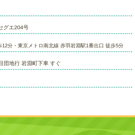
 セグエ204号
歩12分・東京メトロ南北線 赤羽岩淵駅1番出口 徒歩5分
団地行 岩淵町下車 すぐ