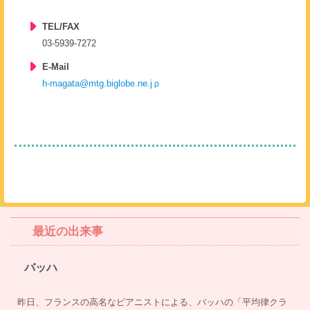
TEL/FAX
03-5939-7272
E-Mail
h-magata@mtg.biglobe.ne.jｐ
最近の出来事
バッハ
昨日、フランスの高名なピアニストによる、バッハの「平均律クラ