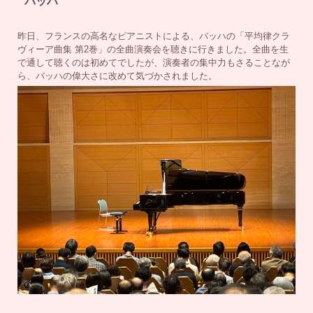
バッハ
昨日、フランスの高名なピアニストによる、バッハの「平均律クラ
ヴィーア曲集 第2巻」の全曲演奏会を聴きに行きました。全曲を生
で通して聴くのは初めてでしたが、演奏者の集中力もさることなが
ら、バッハの偉大さに改めて気づかされました。