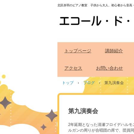
北区赤羽のピアノ教室 子供から大人、初心者から音高
トップページ
講師紹介
アクセス
お問い合わせ
トップ
›
ブログ
›
第九演奏会
第九演奏会
2年延期となった清瀬フロイデハルモ
ルガンの周りが合唱団の席で、団員