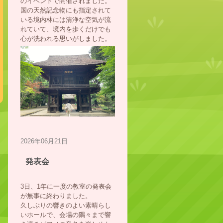
のイベントで開催されました。
国の天然記念物にも指定されて
いる境内林には清浄な空気が流
れていて、境内を歩くだけでも
心が洗われる思いがしました。
2026年06月21日
発表会
3日、1年に一度の教室の発表会
が無事に終わりました。
久しぶりの響きのよい素晴らし
いホールで、会場の隅々まで響