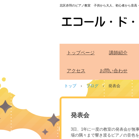
北区赤羽のピアノ教室 子供から大人、初心者から音高
トップページ
講師紹介
アクセス
お問い合わせ
トップ
›
ブログ
›
発表会
発表会
3日、1年に一度の教室の発表会が
場の隅々まで響き渡るピアノの音色