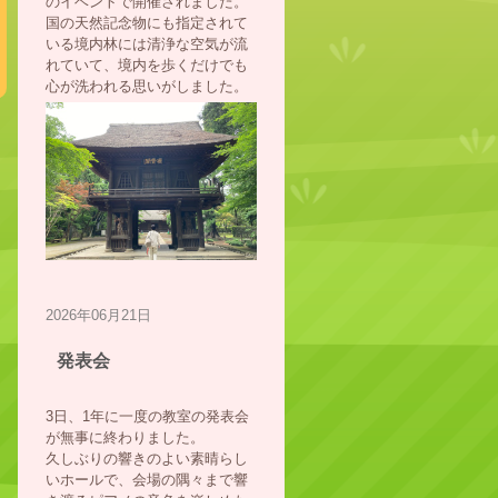
のイベントで開催されました。
国の天然記念物にも指定されて
いる境内林には清浄な空気が流
れていて、境内を歩くだけでも
心が洗われる思いがしました。
2026年06月21日
発表会
3日、1年に一度の教室の発表会
が無事に終わりました。
久しぶりの響きのよい素晴らし
いホールで、会場の隅々まで響