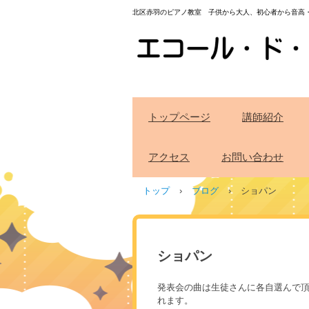
北区赤羽のピアノ教室 子供から大人、初心者から音高
トップページ
講師紹介
アクセス
お問い合わせ
トップ
›
ブログ
›
ショパン
ショパン
発表会の曲は生徒さんに各自選んで頂くの
れます。