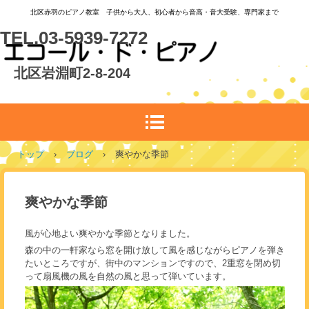
北区赤羽のピアノ教室 子供から大人、初心者から音高・音大受験、専門家まで
TEL.03-5939-7272
北区岩淵町2-8-204
トップ
›
ブログ
›
爽やかな季節
爽やかな季節
風が心地よい爽やかな季節となりました。
森の中の一軒家なら窓を開け放して風を感じながらピアノを弾き
たいところですが、街中のマンションですので、2重窓を閉め切
って扇風機の風を自然の風と思って弾いています。