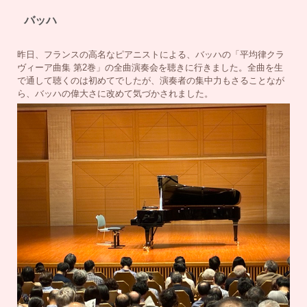
バッハ
昨日、フランスの高名なピアニストによる、バッハの「平均律クラ
ヴィーア曲集 第2巻」の全曲演奏会を聴きに行きました。全曲を生
で通して聴くのは初めてでしたが、演奏者の集中力もさることなが
ら、バッハの偉大さに改めて気づかされました。