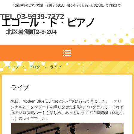
北区赤羽のピアノ教室 子供から大人、初心者から音高・音大受験、専門家まで
TEL.03-5939-7272
北区岩淵町2-8-204
トップ
›
ブログ
›
ライブ
ライブ
先日、Modern Blue Quintet のライブに行ってきました。 オリ
ジナルとスタンダードを織り交ぜた多彩なプログラムで、それぞ
れのソロ演奏パートも楽しめ、あっという間の２時間弱（休憩な
し）のライブでした。