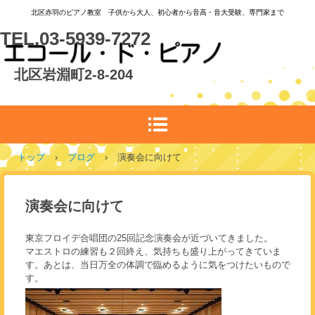
北区赤羽のピアノ教室 子供から大人、初心者から音高・音大受験、専門家まで
TEL.03-5939-7272
北区岩淵町2-8-204
トップ
›
ブログ
›
演奏会に向けて
演奏会に向けて
東京フロイデ合唱団の25回記念演奏会が近づいてきました。
マエストロの練習も２回終え、気持ちも盛り上がってきていま
す。あとは、当日万全の体調で臨めるように気をつけたいもので
す。