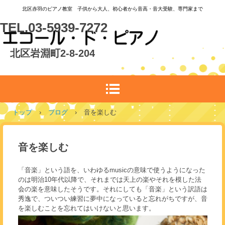
北区赤羽のピアノ教室 子供から大人、初心者から音高・音大受験、専門家まで
TEL.03-5939-7272
北区岩淵町2-8-204
トップ
›
ブログ
›
音を楽しむ
音を楽しむ
「音楽」という語を、いわゆるmusicの意味で使うようになった
のは明治10年代以降で、それまでは天上の楽やそれを模した法
会の楽を意味したそうです。それにしても「音楽」という訳語は
秀逸で、ついつい練習に夢中になっていると忘れがちですが、音
を楽しむことを忘れてはいけないと思います。